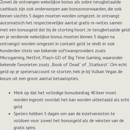
Zowel de ontvangen wekelijkse bonus als sobre terugbetaalde
cashback zijn ook onderworpen aan bonusvoorwaarden, die ook
binnen slechts 5 dagen moeten worden omgezet. Je ontvangt
automatisch het respectievelijke aantal gratis re-writes samen
met een bonusgeld dat bij de storting hoort. Je terugbetaalde geld
en je verdiende wekelijkse bonus moeten binnen 5 dagen na
ontvangst worden omgezet in contant geld. Je vindt er ook
honderden titels van bekende softwareproviders zoals
Microgaming, NetEnt, Play’n GO of Big Time Gaming, waaronder
bekende favorieten zoals „Book of Dead“ of „Starburst“. Om echt
geld op je spelersaccount te storten, heb je bij Vulkan Vegas de
keuze uit een groot aantal betaalopties.
Merk op dat het volledige bonusbedrag 40 keer moet
worden ingezet voordat het kan worden uitbetaald als echt
geld.
Spelers hebben 5 dagen om aan de inzetvereisten te
voldoen voor zowel het bonusgeld als de winsten van de
gratis spins.