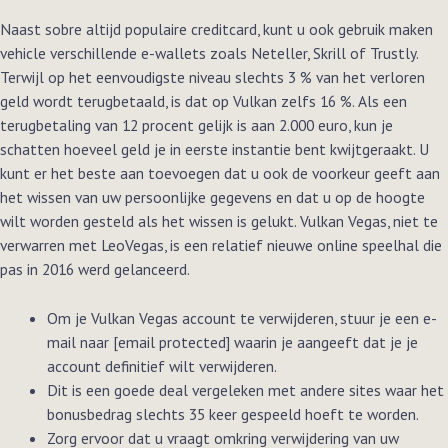
Naast sobre altijd populaire creditcard, kunt u ook gebruik maken
vehicle verschillende e-wallets zoals Neteller, Skrill of Trustly.
Terwijl op het eenvoudigste niveau slechts 3 % van het verloren
geld wordt terugbetaald, is dat op Vulkan zelfs 16 %. Als een
terugbetaling van 12 procent gelijk is aan 2.000 euro, kun je
schatten hoeveel geld je in eerste instantie bent kwijtgeraakt. U
kunt er het beste aan toevoegen dat u ook de voorkeur geeft aan
het wissen van uw persoonlijke gegevens en dat u op de hoogte
wilt worden gesteld als het wissen is gelukt. Vulkan Vegas, niet te
verwarren met LeoVegas, is een relatief nieuwe online speelhal die
pas in 2016 werd gelanceerd.
Om je Vulkan Vegas account te verwijderen, stuur je een e-
mail naar [email protected] waarin je aangeeft dat je je
account definitief wilt verwijderen.
Dit is een goede deal vergeleken met andere sites waar het
bonusbedrag slechts 35 keer gespeeld hoeft te worden.
Zorg ervoor dat u vraagt omkring verwijdering van uw