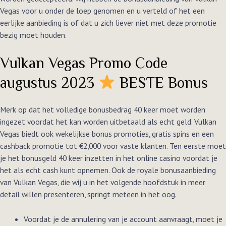
Vegas voor u onder de loep genomen en u verteld of het een
eerlijke aanbieding is of dat u zich liever niet met deze promotie
bezig moet houden.
Vulkan Vegas Promo Code
augustus 2023
BESTE Bonus
Merk op dat het volledige bonusbedrag 40 keer moet worden
ingezet voordat het kan worden uitbetaald als echt geld. Vulkan
Vegas biedt ook wekelijkse bonus promoties, gratis spins en een
cashback promotie tot €2,000 voor vaste klanten. Ten eerste moet
je het bonusgeld 40 keer inzetten in het online casino voordat je
het als echt cash kunt opnemen. Ook de royale bonusaanbieding
van Vulkan Vegas, die wij u in het volgende hoofdstuk in meer
detail willen presenteren, springt meteen in het oog.
Voordat je de annulering van je account aanvraagt, moet je