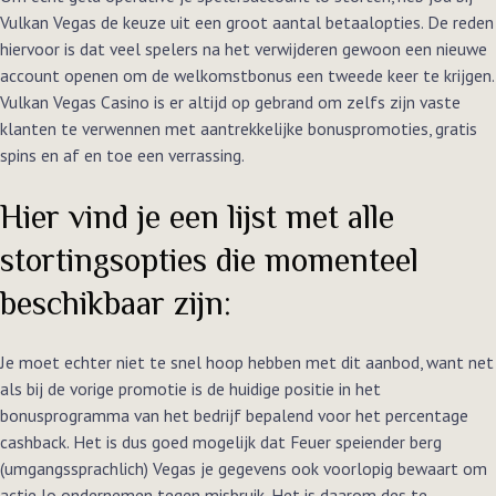
Vulkan Vegas de keuze uit een groot aantal betaalopties. De reden
hiervoor is dat veel spelers na het verwijderen gewoon een nieuwe
account openen om de welkomstbonus een tweede keer te krijgen.
Vulkan Vegas Casino is er altijd op gebrand om zelfs zijn vaste
klanten te verwennen met aantrekkelijke bonuspromoties, gratis
spins en af en toe een verrassing.
Hier vind je een lijst met alle
stortingsopties die momenteel
beschikbaar zijn:
Je moet echter niet te snel hoop hebben met dit aanbod, want net
als bij de vorige promotie is de huidige positie in het
bonusprogramma van het bedrijf bepalend voor het percentage
cashback. Het is dus goed mogelijk dat Feuer speiender berg
(umgangssprachlich) Vegas je gegevens ook voorlopig bewaart om
actie lo ondernemen tegen misbruik. Het is daarom des te