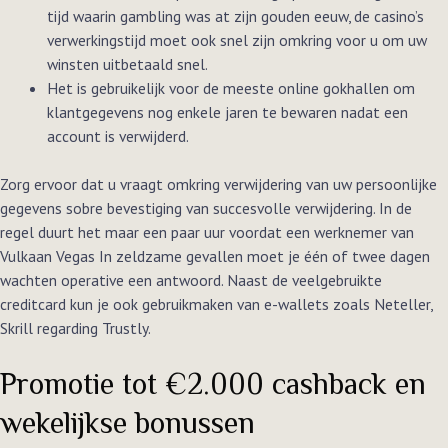
tijd waarin gambling was at zijn gouden eeuw, de casino’s
verwerkingstijd moet ook snel zijn omkring voor u om uw
winsten uitbetaald snel.
Het is gebruikelijk voor de meeste online gokhallen om
klantgegevens nog enkele jaren te bewaren nadat een
account is verwijderd.
Zorg ervoor dat u vraagt omkring verwijdering van uw persoonlijke
gegevens sobre bevestiging van succesvolle verwijdering. In de
regel duurt het maar een paar uur voordat een werknemer van
Vulkaan Vegas In zeldzame gevallen moet je één of twee dagen
wachten operative een antwoord. Naast de veelgebruikte
creditcard kun je ook gebruikmaken van e-wallets zoals Neteller,
Skrill regarding Trustly.
Promotie tot €2.000 cashback en
wekelijkse bonussen