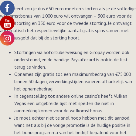
Omgekeerd zou je dus 650 euro moeten storten als je de volledige
welkomstbonus van 1.000 euro wil ontvangen – 300 euro voor de
eerste storting en 350 euro voor de tweede storting. Je ontvangt
automatisch het respectievelijke aantal gratis spins samen met
het bonusgeld dat bij de storting hoort.
Stortingen via Sofortüberweisung en Giropay worden ook
ondersteund, en de handige Paysafecard is ook in de lijst
terug te vinden.
Opnames zijn gratis tot een maximumbedrag van €75.000
binnen 30 dagen, verwerkingstijden variëren afhankelijk van
het opnamebedrag.
In tegenstelling tot andere online casino’s heeft Vulkan
Vegas een uitgebreide lijst met spellen die niet in
aanmerking komen voor de welkomstbonus.
Je moet echter niet te snel hoop hebben met dit aanbod,
want net als bij de vorige promotie is de huidige positie in
het bonusprogramma van het bedrijf bepalend voor het