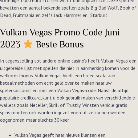
volledige 1.000 euro storten wordt dan onpraktisch. Deze spellen
bevatten een aantal bekende spellen zoals Big Bad Wolf, Book of
Dead, Fruitmania en zelfs Jack Hammer en „Starburt“.
Vulkan Vegas Promo Code Juni
2023
Beste Bonus
In tegenstelling tot andere online casino’s heeft Vulkan Vegas een
uitgebreide lijst met spellen die niet in aanmerking komen voor de
welkomstbonus. Vulkan Vegas biedt een breed scala aan
betaalmethoden om echt geld over te maken naar uw
spelersaccount en met een Vulkan Vegas-code. Naast de altijd
populaire creditcard, kunt u ook gebruik maken van verschillende e-
wallets zoals Neteller, Skrill of Trustly. Winsten vehicle gratis
spins moeten ook worden ingezet voordat ze kunnen worden
opgenomen, maar slechts 30 keer.
Vulkan Vegas geeft haar nieuwe klanten een