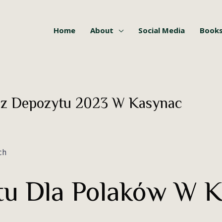
Home
About
Social Media
Book
ez Depozytu 2023 W Kasynac
ch
u Dla Polaków W K