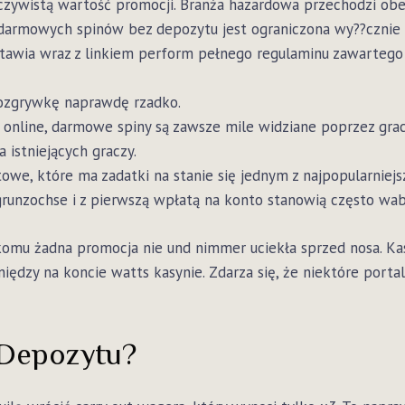
czywistą wartość promocji. Branża hazardowa przechodzi obec
 darmowych spinów bez depozytu jest ograniczona wy??cznie do
tawia wraz z linkiem perform pełnego regulaminu zawartego 
rozgrywkę naprawdę rzadko.
r online, darmowe spiny są zawsze mile widziane poprzez gra
 istniejących graczy.
owe, które ma zadatki na stanie się jednym z najpopularniejs
runzochse i z pierwszą wpłatą na konto stanowią często wab
komu żadna promocja nie und nimmer uciekła sprzed nosa. 
dzy na koncie watts kasynie. Zdarza się, że niektóre porta
 Depozytu?