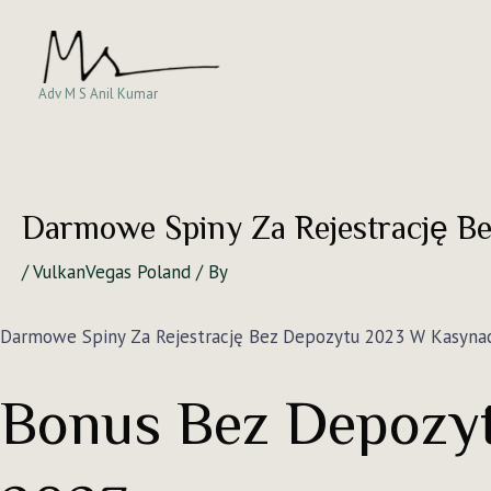
Skip
to
content
Adv M S Anil Kumar
Post
navigation
Darmowe Spiny Za Rejestrację B
/
VulkanVegas Poland
/ By
Darmowe Spiny Za Rejestrację Bez Depozytu 2023 W Kasyna
Bonus Bez Depozyt