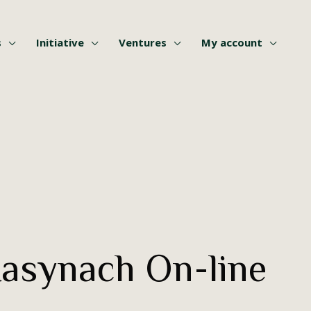
s
Initiative
Ventures
My account
asynach On-line