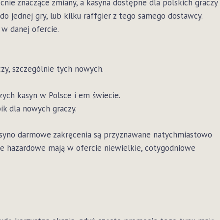
nie znaczące zmiany, a kasyna dostępne dla polskich graczy
 jednej gry, lub kilku raffgier z tego samego dostawcy.
w danej ofercie.
czy, szczególnie tych nowych.
zych kasyn w Polsce i em świecie.
ik dla nowych graczy.
Kasyno darmowe zakręcenia są przyznawane natychmiastowo
le hazardowe mają w ofercie niewielkie, cotygodniowe